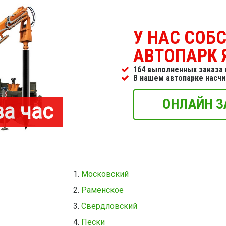
У НАС СОБ
АВТОПАРК 
164 выполненных заказа 
В нашем автопарке насч
ОНЛАЙН З
за час
Московский
Раменское
Свердловский
Пески