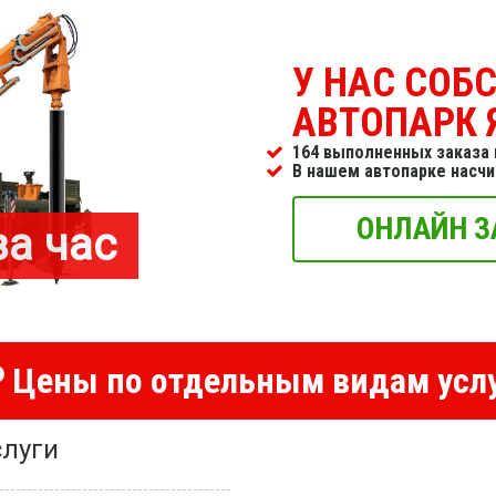
У НАС СОБ
АВТОПАРК 
164 выполненных заказа 
В нашем автопарке насч
ОНЛАЙН З
за час
Цены по отдельным видам усл
луги