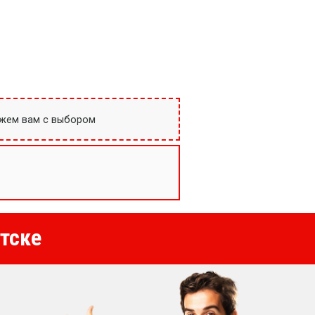
ожем вам с выбором
тске