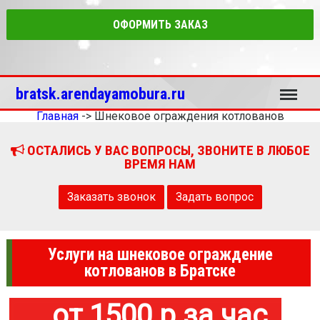
ОФОРМИТЬ ЗАКАЗ
Меню
bratsk.arendayamobura.ru
Главная
->
Шнековое ограждения котлованов
ОСТАЛИСЬ У ВАС ВОПРОСЫ, ЗВОНИТЕ В ЛЮБОЕ
ВРЕМЯ НАМ
Заказать звонок
Задать вопрос
Услуги на шнековое ограждение
котлованов в Братске
от 1500 р за час